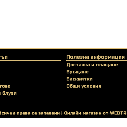
тъп
Полезна информация
Доставка и плащане
Връщане
Бисквитки
тове
Общи условия
и блузи
Всички права са запазени | Онлайн магазин от WEBTR