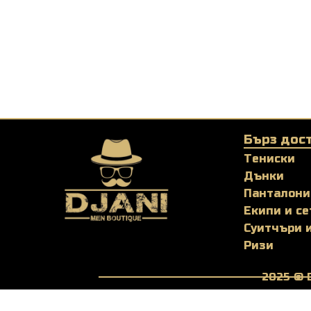
Бърз дос
Тениски
Дънки
Панталони
Екипи и се
Суитчъри 
Ризи
2025 © 