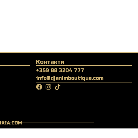
Контакти
+359 88 3204 777
info@djanimboutique.com
IXIA.COM