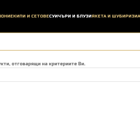
ЛОНИ
ЕКИПИ И СЕТОВЕ
СУИЧЪРИ И БЛУЗИ
ЯКЕТА И ШУБИ
РИЗИ
кти, отговарящи на критериите Ви.