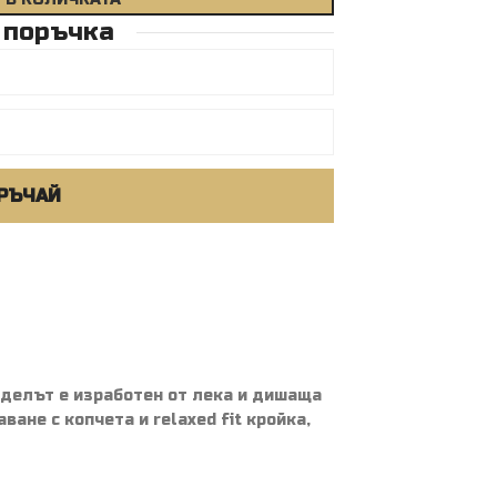
 поръчка
РЪЧАЙ
оделът е изработен от лека и дишаща
ане с копчета и relaxed fit кройка,