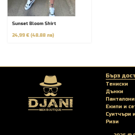
Sunset Bloom Shirt
24,99 € (48.88 лв)
Бърз дос
Тениски
Дънки
Панталони
Екипи и се
Суитчъри 
Ризи