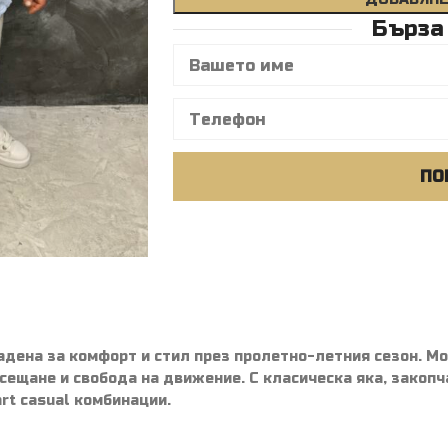
Бърза
ПО
адена за комфорт и стил през пролетно-летния сезон. М
сещане и свобода на движение. С класическа яка, закопчав
rt casual комбинации.