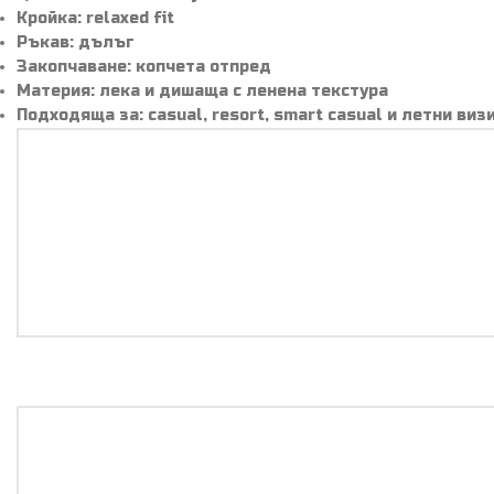
Кройка: relaxed fit
Ръкав: дълъг
Закопчаване: копчета отпред
Материя: лека и дишаща с ленена текстура
Подходяща за: casual, resort, smart casual и летни виз