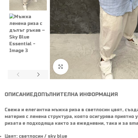
Увеличи
ОПИСАНИЕ
ДОПЪЛНИТЕЛНА ИНФОРМАЦИЯ
Свежа и елегантна мъжка риза в светлосин цвят, създ
материя с ленена структура, която осигурява приятно у
ризата е подходяща както за ежедневни, така и за sma
Цвят: светлосин / sky blue