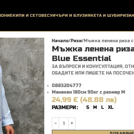
ЛОНИ
ЕКИПИ И СЕТОВЕ
СУИЧЪРИ И БЛУЗИ
ЯКЕТА И ШУБИ
РИЗИ
Начало
Ризи
Мъжка ленена риза с 
Мъжка ленена риза
Blue Essential
ЗА ВЪПРОСИ И КОНУСУЛТАЦИЯ, ОТ
ОБАДИТЕ ИЛИ ПИШЕТЕ НА ПОСОЧЕ
0883204777
Манекен 180см 90кг с размер М
24,99 € (48.88 лв)
РАЗМЕРИ
S
M
L
XL
ДОБАВЯНЕ