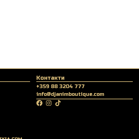
Nomad Heritag
Мъжка риза
29,99 € (58.66
Контакти
+359 88 3204 777
info@djanimboutique.com