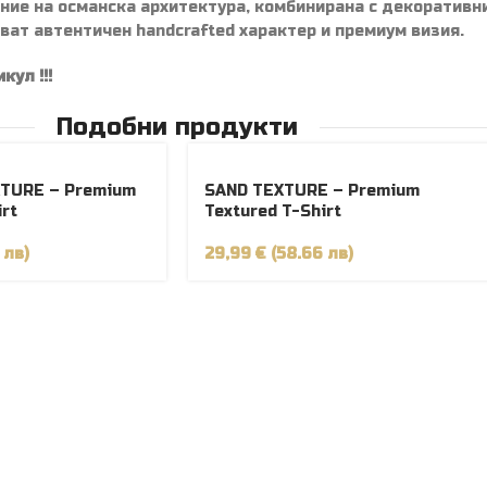
ие на османска архитектура, комбинирана с декоративни
ат автентичен handcrafted характер и премиум визия.
ул !!!
Подобни продукти
TURE – Premium
SAND TEXTURE – Premium
irt
Textured T-Shirt
 лв)
29,99 € (58.66 лв)