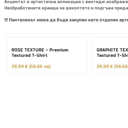
Акцентът е артистична апликация с винтидж изображен
Необработените краища на деколтето и подгъва придав
!!! Панталонът може да бъде закупен като отделен артик
ROSE TEXTURE – Premium
GRAPHITE TEX
Textured T-Shirt
Textured T-Sh
29,99 € (58.66 лв)
29,99 € (58.66