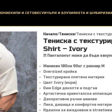
ЛОНИ
ЕКИПИ И СЕТОВЕ
СУИЧЪРИ И БЛУЗИ
ЯКЕТА И ШУБИ
РИЗИ
Начало
Тениски
Тениска с текстур
Тениска с текстури
Shirt – Ivory
!!! Панталонът може да бъде закупе
Манекен 180см 90кг с размер M
Oversized кройка
Текстурирана плетена материя
Цвят Ivory (екрю)
Raw Edge деколте и подгъв
Артистична ориенталска апликаци
Декоративни ръчни шевове
Лека, дишаща и комфортна матери
Идеална за ежедневни и streetwea