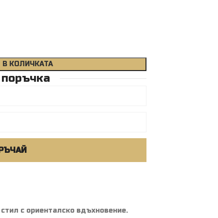
 В КОЛИЧКАТА
 поръчка
РЪЧАЙ
 стил с ориенталско вдъхновение.