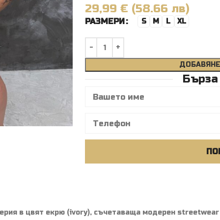
29,99 € (58.66 лв)
РАЗМЕРИ
S
M
L
XL
ДОБАВЯНЕ
Бърза
ПО
рия в цвят екрю (ivory), съчетаваща модерен streetwear