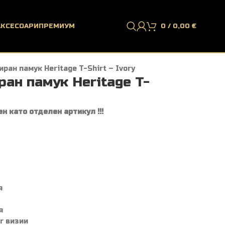
АКСЕСОАРИ
ПРЕМИУМ
0
/
0,00
€
иран памук Heritage T-Shirt – Ivory
ран памук Heritage T-
н като отделен артикул !!!
я
я
r визии