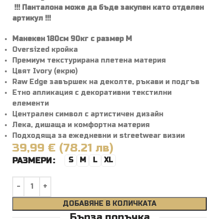
!!! Панталона може да бъде закупен като отделен
артикул !!!
Манекен 180см 90кг с размер M
Oversized кройка
Премиум текстурирана плетена материя
Цвят Ivory (екрю)
Raw Edge завършек на деколте, ръкави и подгъв
Етно апликация с декоративни текстилни
елементи
Централен символ с артистичен дизайн
Лека, дишаща и комфортна материя
Подходяща за ежедневни и streetwear визии
39,99 € (78.21 лв)
РАЗМЕРИ
S
M
L
XL
ДОБАВЯНЕ В КОЛИЧКАТА
Бърза поръчка