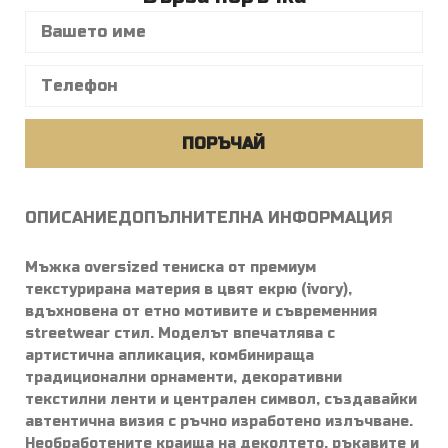
ПОРЪЧАЙ
ОПИСАНИЕ
ДОПЪЛНИТЕЛНА ИНФОРМАЦИЯ
Мъжка oversized тениска от премиум
текстурирана материя в цвят екрю (ivory),
вдъхновена от етно мотивите и съвременния
streetwear стил. Моделът впечатлява с
артистична апликация, комбинираща
традиционални орнаменти, декоративни
текстилни ленти и централен символ, създавайки
автентична визия с ръчно изработено излъчване.
Необработените краища на деколтето, ръкавите и