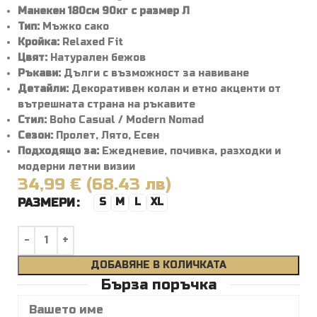
Манекен 180см 90кг с размер Л
Тип:
Мъжко сако
Кройка:
Relaxed Fit
Цвят:
Натурален бежов
Ръкави:
Дълги с възможност за навиване
Детайли:
Декоративен колан и етно акценти от
вътрешната страна на ръкавите
Стил:
Boho Casual / Modern Nomad
Сезон:
Пролет, Лято, Есен
Подходящо за:
Ежедневие, почивка, разходки и
модерни летни визии
34,99 € (68.43 лв)
РАЗМЕРИ
S
M
L
XL
ДОБАВЯНЕ В КОЛИЧКАТА
Бърза поръчка