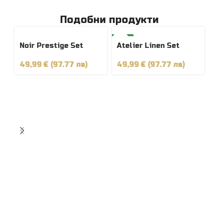
Подобни продукти
РАЗПРОДАД
НОВ
-
Noir Prestige Set
Atelier Linen Set
ЕНО
НОВ
49,99 € (97.77 лв)
49,99 € (97.77 лв)
N
I
6
5