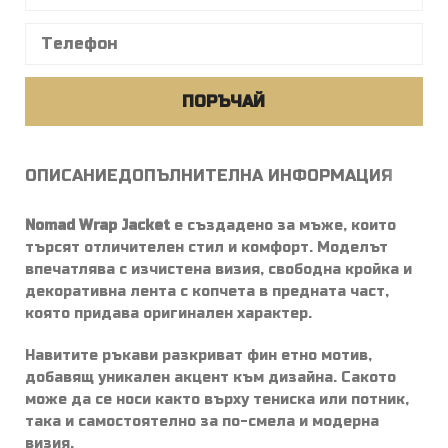
ПОРЪЧАЙ
ОПИСАНИЕ
ДОПЪЛНИТЕЛНА ИНФОРМАЦИЯ
Nomad Wrap Jacket
е създадено за мъже, които
търсят отличителен стил и комфорт. Моделът
впечатлява с изчистена визия, свободна кройка и
декоративна лента с копчета в предната част,
която придава оригинален характер.
Навитите ръкави разкриват фин етно мотив,
добавящ уникален акцент към дизайна. Сакото
може да се носи както върху тениска или потник,
така и самостоятелно за по-смела и модерна
визия.